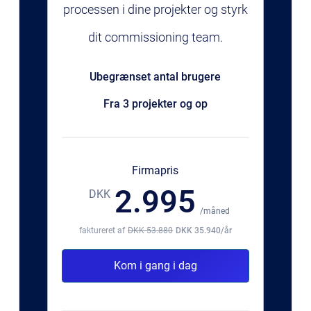
processen i dine projekter og styrk
dit commissioning team.
Ubegrænset antal brugere
Fra 3 projekter og op
Firmapris
2.995
DKK
/måned
faktureret af
DKK 53.880
DKK 35.940/år
Kom i gang i dag