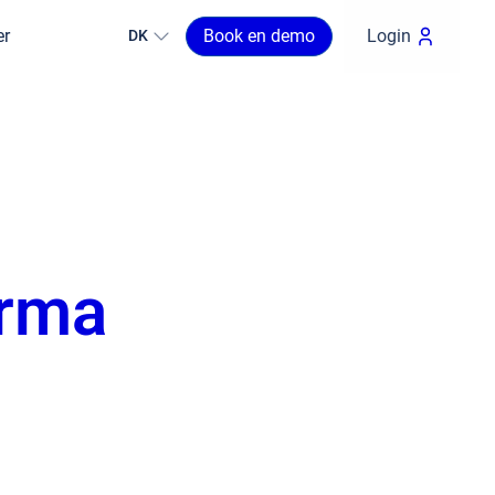
er
Book en demo
Login
DK
irma